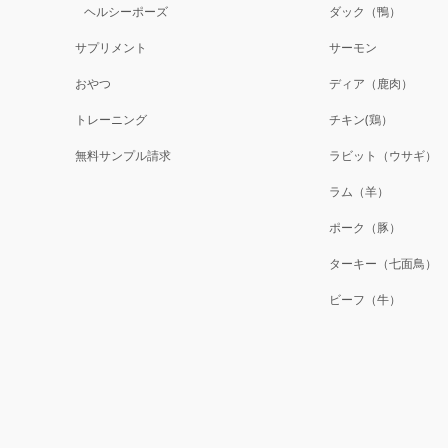
ヘルシーポーズ
ダック（鴨）
サプリメント
サーモン
おやつ
ディア（鹿肉）
トレーニング
チキン(鶏）
無料サンプル請求
ラビット（ウサギ）
ラム（羊）
ポーク（豚）
ターキー（七面鳥）
ビーフ（牛）