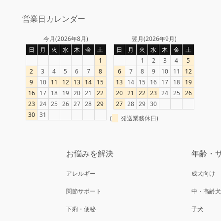
営業日カレンダー
今月(2026年8月)
翌月(2026年9月)
日
月
火
水
木
金
土
日
月
火
水
木
金
土
1
1
2
3
4
5
2
3
4
5
6
7
8
6
7
8
9
10
11
12
9
10
11
12
13
14
15
13
14
15
16
17
18
19
16
17
18
19
20
21
22
20
21
22
23
24
25
26
23
24
25
26
27
28
29
27
28
29
30
30
31
(
発送業務休日)
お悩みを解決
年齢・
アレルギー
成犬向け
関節サポート
中・高齢
）
下痢・便秘
子犬