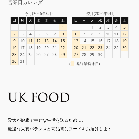
営業日カレンダー
今月(2026年8月)
翌月(2026年9月)
日
月
火
水
木
金
土
日
月
火
水
木
金
土
1
1
2
3
4
5
2
3
4
5
6
7
8
6
7
8
9
10
11
12
9
10
11
12
13
14
15
13
14
15
16
17
18
19
16
17
18
19
20
21
22
20
21
22
23
24
25
26
23
24
25
26
27
28
29
27
28
29
30
30
31
(
発送業務休日)
愛犬が健康で幸せな生活を送るために、
最適な栄養バランスと高品質なフードをお届けします